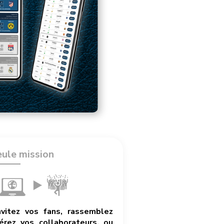
eule mission
nvitez vos fans, rassemblez
rez vos collaborateurs, ou