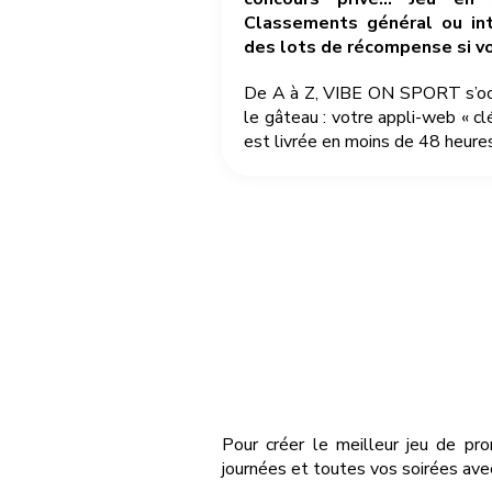
Classements général ou int
des lots de récompense si v
De A à Z, VIBE ON SPORT s’occu
le gâteau : votre appli-web « cl
est livrée en moins de 48 heures
Pour créer le meilleur jeu de pr
journées et toutes vos soirées ave