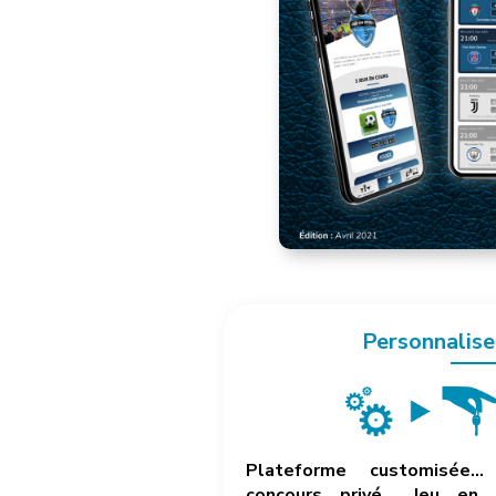
Personnalise
Plateforme customisée… 
concours privé… Jeu en