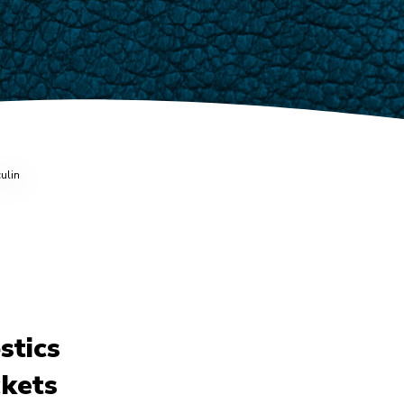
stics
ckets