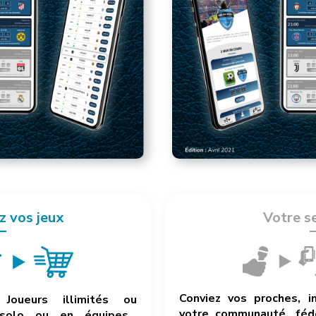
z vos jeux
Votre s
Conviez vos proches, i
Joueurs illimités ou
votre communauté, fédé
 solo ou en équipes…