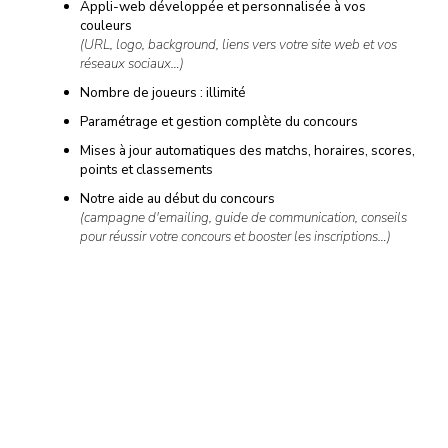
Appli-web développée et personnalisée à vos
couleurs
(URL, logo, background, liens vers votre site web et vos
réseaux sociaux…)
Nombre de joueurs : illimité
Paramétrage et gestion complète du concours
Mises à jour automatiques des matchs, horaires, scores,
points et classements
Notre aide au début du concours
(campagne d'emailing, guide de communication, conseils
pour réussir votre concours et booster les inscriptions…)
Notre support à la fin du concours
(tirage au sort, liste et données personnelles des
gagnants…)
Et si cela ne suffit pas, de nombreuses options sont disponibles
à la carte…