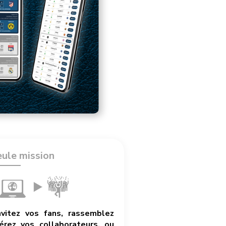
eule mission
nvitez vos fans, rassemblez
rez vos collaborateurs, ou