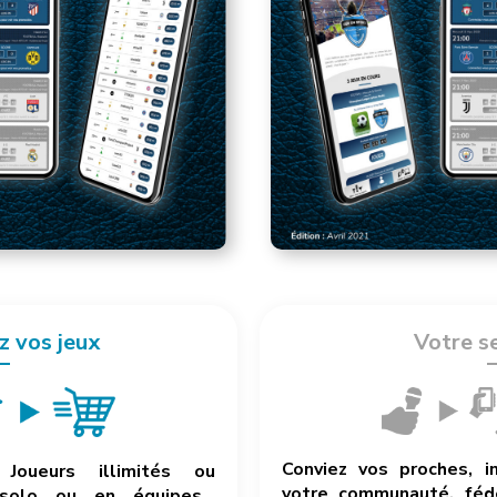
z vos jeux
Votre s
Conviez vos proches, i
Joueurs illimités ou
votre communauté, fédé
 solo ou en équipes…