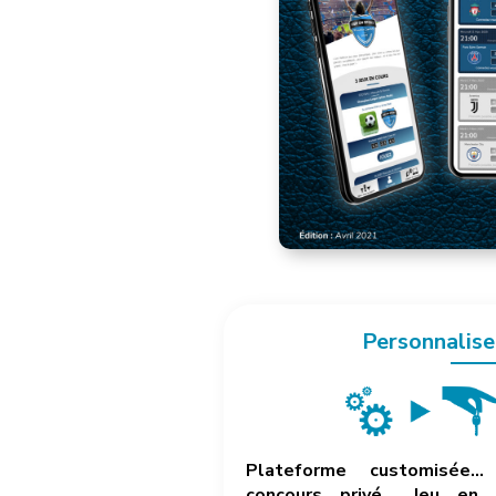
Personnalise
Plateforme customisée… 
concours privé… Jeu en