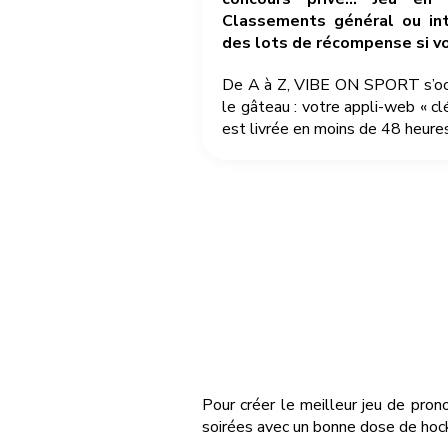
Classements général ou int
des lots de récompense si v
De A à Z, VIBE ON SPORT s’occu
le gâteau : votre appli-web « cl
est livrée en moins de 48 heures
Pour créer le meilleur jeu de pron
soirées avec un bonne dose de hock