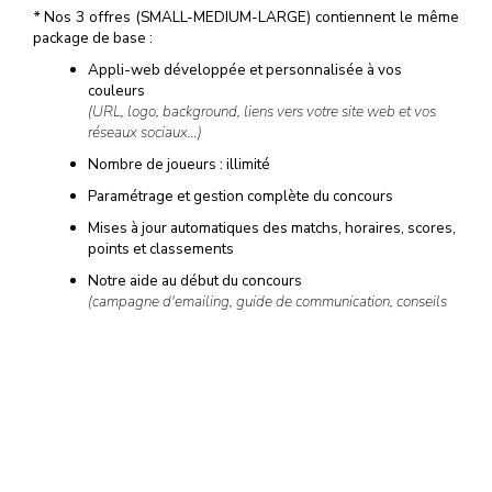
*
Nos 3 offres (SMALL-MEDIUM-LARGE) contiennent le même
package de base :
Appli-web développée et personnalisée à vos
couleurs
(URL, logo, background, liens vers votre site web et vos
réseaux sociaux…)
Nombre de joueurs : illimité
Paramétrage et gestion complète du concours
Mises à jour automatiques des matchs, horaires, scores,
points et classements
Notre aide au début du concours
(campagne d'emailing, guide de communication, conseils
pour réussir votre concours et booster les inscriptions…)
Notre support à la fin du concours
(tirage au sort, liste et données personnelles des
gagnants…)
Et si cela ne suffit pas, de nombreuses options sont disponibles
à la carte…