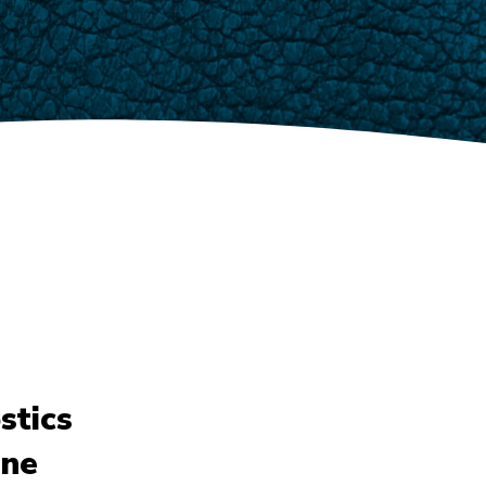
stics
ine