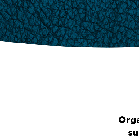
Orga
su