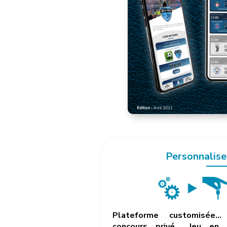
Personnalise
Plateforme customisée… 
concours privé… Jeu en