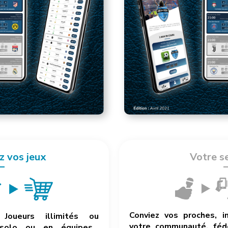
z vos jeux
Votre s
Conviez vos proches, i
Joueurs illimités ou
votre communauté, fédé
 solo ou en équipes…