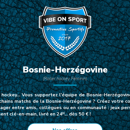
Bosnie-Herzégovine
(Roller hockey Féminin)
ne hockey… Vous supportez l'équipe de Bosnie-Herzégovin
ochains matchs de la Bosnie-Herzégovine ? Créez votre c
ager entre amis, collègues ou en communauté : jeux perso
nt clé-en-main, livré en 24ᴴ… dès 50 € !