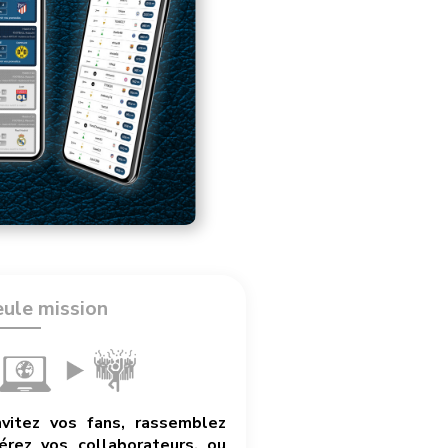
eule mission
nvitez vos fans, rassemblez
rez vos collaborateurs, ou