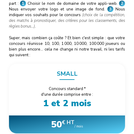
part :
1
Choisir le nom de domaine de votre appli-web.
2
Nous envoyer votre logo et une image de fond.
3
Nous
indiquer vos souhaits pour le concours
(choix de la compétition,
des matchs à pronostiquer, des critères pour les classements, des
règles bonus…)
.
Super, mais combien ça coûte ? Et bien c'est simple : que votre
concours réunisse 10, 100, 1
000
, 10
000
, 100
000
joueurs ou
bien plus encore… cela ne change ni notre travail, ni les tarifs
qui suivent :
SMALL
Concours standard
*
d'une durée comprise entre :
1 et 2 mois
50
€ HT
/ mois