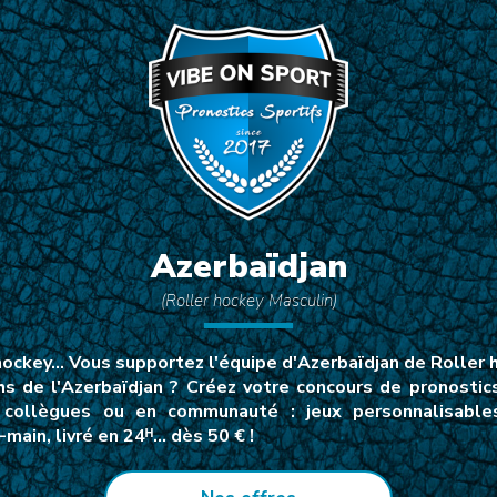
Azerbaïdjan
(Roller hockey Masculin)
 hockey… Vous supportez l'équipe d'Azerbaïdjan de Roller
chs de l'Azerbaïdjan ? Créez votre concours de pronosti
 collègues ou en communauté : jeux personnalisables,
ain, livré en 24ᴴ… dès 50 € !