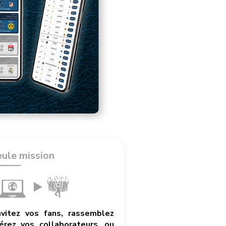
eule mission
nvitez vos fans, rassemblez
rez vos collaborateurs, ou