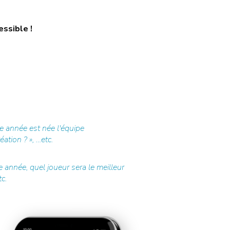
essible !
e année est née l'équipe
ation ? », …etc.
 année, quel joueur sera le meilleur
c.