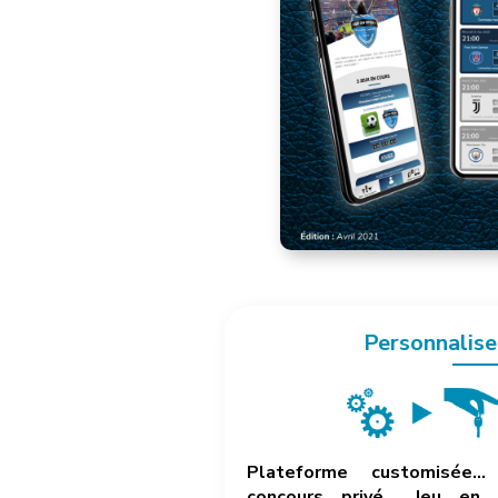
Personnalise
Plateforme customisée… 
concours privé… Jeu en