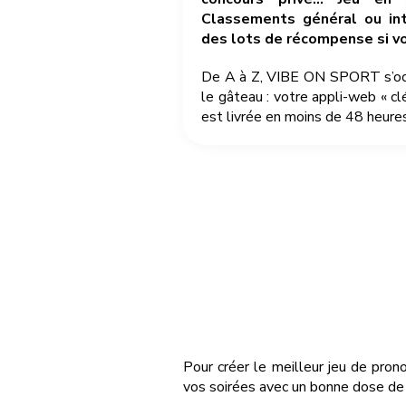
Classements général ou int
des lots de récompense si v
De A à Z, VIBE ON SPORT s’occu
le gâteau : votre appli-web « cl
est livrée en moins de 48 heures
Pour créer le meilleur jeu de pron
vos soirées avec un bonne dose de r