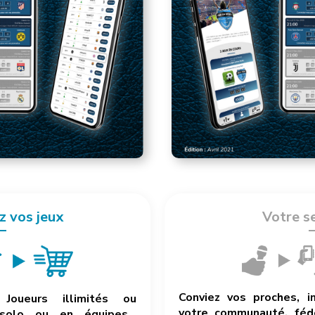
z vos jeux
Votre s
Conviez vos proches, i
Joueurs illimités ou
votre communauté, fédé
 solo ou en équipes…