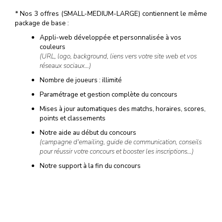
*
Nos 3 offres (SMALL-MEDIUM-LARGE) contiennent le même
package de base :
Appli-web développée et personnalisée à vos
couleurs
(URL, logo, background, liens vers votre site web et vos
réseaux sociaux…)
Nombre de joueurs : illimité
Paramétrage et gestion complète du concours
Mises à jour automatiques des matchs, horaires, scores,
points et classements
Notre aide au début du concours
(campagne d'emailing, guide de communication, conseils
pour réussir votre concours et booster les inscriptions…)
Notre support à la fin du concours
(tirage au sort, liste et données personnelles des
gagnants…)
Et si cela ne suffit pas, de nombreuses options sont disponibles
à la carte…