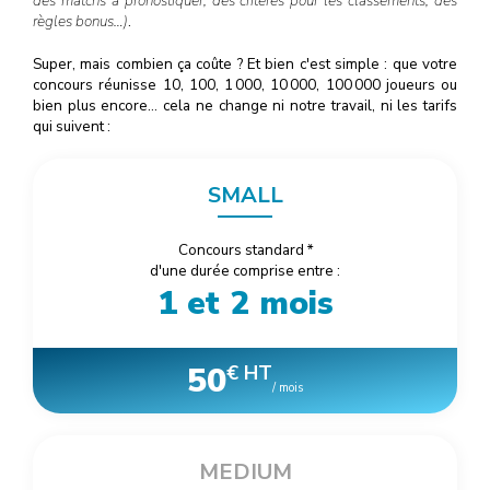
des matchs à pronostiquer, des critères pour les classements, des
règles bonus…)
.
Super, mais combien ça coûte ? Et bien c'est simple : que votre
concours réunisse 10, 100, 1
000
, 10
000
, 100
000
joueurs ou
bien plus encore… cela ne change ni notre travail, ni les tarifs
qui suivent :
SMALL
Concours standard
*
d'une durée comprise entre :
1 et 2 mois
50
€ HT
/ mois
MEDIUM