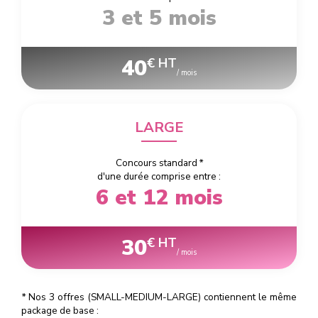
3 et 5 mois
40
€ HT
/ mois
LARGE
Concours standard
*
d'une durée comprise entre :
6 et 12 mois
30
€ HT
/ mois
*
Nos 3 offres (SMALL-MEDIUM-LARGE) contiennent le même
package de base :