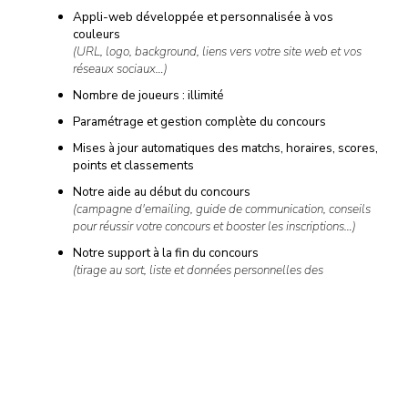
Appli-web développée et personnalisée à vos
couleurs
(URL, logo, background, liens vers votre site web et vos
réseaux sociaux…)
Nombre de joueurs : illimité
Paramétrage et gestion complète du concours
Mises à jour automatiques des matchs, horaires, scores,
points et classements
Notre aide au début du concours
(campagne d'emailing, guide de communication, conseils
pour réussir votre concours et booster les inscriptions…)
Notre support à la fin du concours
(tirage au sort, liste et données personnelles des
gagnants…)
Et si cela ne suffit pas, de nombreuses options sont disponibles
à la carte…