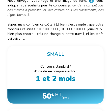
Nous envoyer votre logo et une image de fond.
3
Nous
indiquer vos souhaits pour le concours
(choix de la compétition,
des matchs à pronostiquer, des critères pour les classements, des
règles bonus…)
.
Super, mais combien ça coûte ? Et bien c'est simple : que votre
concours réunisse 10, 100, 1
000
, 10
000
, 100
000
joueurs ou
bien plus encore… cela ne change ni notre travail, ni les tarifs
qui suivent :
SMALL
Concours standard
*
d'une durée comprise entre :
1 et 2 mois
50
€ HT
/ mois