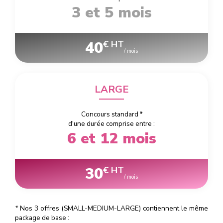
3 et 5 mois
40
€ HT
/ mois
LARGE
Concours standard
*
d'une durée comprise entre :
6 et 12 mois
30
€ HT
/ mois
*
Nos 3 offres (SMALL-MEDIUM-LARGE) contiennent le même
package de base :