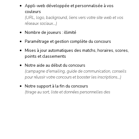
Appli-web développée et personnalisée à vos
couleurs
(URL, logo, background, liens vers votre site web et vos
réseaux sociaux…)
Nombre de joueurs : illimité
Paramétrage et gestion complète du concours
Mises à jour automatiques des matchs, horaires, scores,
points et classements
Notre aide au début du concours
(campagne d'emailing, guide de communication, conseils
pour réussir votre concours et booster les inscriptions…)
Notre support à la fin du concours
(tirage au sort, liste et données personnelles des
gagnants…)
Et si cela ne suffit pas, de nombreuses options sont disponibles
à la carte…