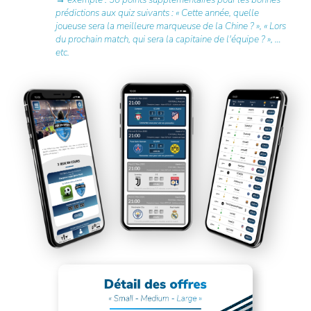
prédictions aux quiz suivants : « Cette année, quelle
joueuse sera la meilleure marqueuse de la Chine ? », « Lors
du prochain match, qui sera la capitaine de l'équipe ? », …
etc.