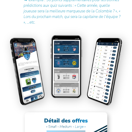
prédictions aux quiz suivants : « Cette année, quelle
joueuse sera la meilleure marqueuse de la Colombie ? », «
Lors du prochain match, qui sera la capitaine de l'équipe ?
», …etc.