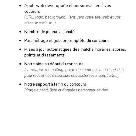
Appli-web développée et personnalisée à vos
couleurs
(URL, logo, background, liens vers votre site web et vos
réseaux sociaux…)
Nombre de joueurs : illimité
Paramétrage et gestion complète du concours
Mises à jour automatiques des matchs, horaires, scores,
points et classements
Notre aide au début du concours
(campagne d'emailing, guide de communication, conseils
pour réussir votre concours et booster les inscriptions…)
Notre support à la fin du concours
(tirage au sort, liste et données personnelles des
gagnants…)
Et si cela ne suffit pas, de nombreuses options sont disponibles
à la carte…