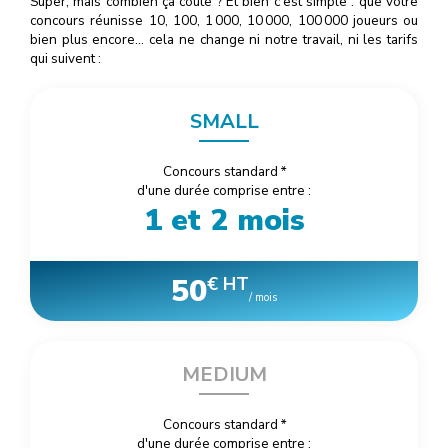
Super, mais combien ça coûte ? Et bien c'est simple : que votre
concours réunisse 10, 100, 1
000
, 10
000
, 100
000
joueurs ou
bien plus encore… cela ne change ni notre travail, ni les tarifs
qui suivent :
SMALL
Concours standard
*
d'une durée comprise entre :
1 et 2 mois
50
€ HT
/ mois
MEDIUM
Concours standard
*
d'une durée comprise entre :