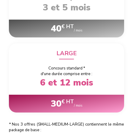
3 et 5 mois
40
€ HT
/ mois
LARGE
Concours standard
*
d'une durée comprise entre :
6 et 12 mois
30
€ HT
/ mois
*
Nos 3 offres (SMALL-MEDIUM-LARGE) contiennent le même
package de base :