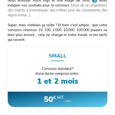
Nous envoyer votre logo et une image de fond.
3
Nous
indiquer vos souhaits pour le concours
(choix de la compétition,
des matchs à pronostiquer, des critères pour les classements, des
règles bonus…)
.
Super, mais combien ça coûte ? Et bien c'est simple : que votre
concours réunisse 10, 100, 1
000
, 10
000
, 100
000
joueurs ou
bien plus encore… cela ne change ni notre travail, ni les tarifs
qui suivent :
SMALL
Concours standard
*
d'une durée comprise entre :
1 et 2 mois
50
€ HT
/ mois