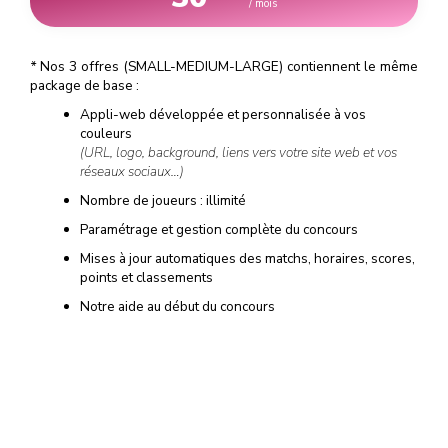
/ mois
*
Nos 3 offres (SMALL-MEDIUM-LARGE) contiennent le même
package de base :
Appli-web développée et personnalisée à vos
couleurs
(URL, logo, background, liens vers votre site web et vos
réseaux sociaux…)
Nombre de joueurs : illimité
Paramétrage et gestion complète du concours
Mises à jour automatiques des matchs, horaires, scores,
points et classements
Notre aide au début du concours
(campagne d'emailing, guide de communication, conseils
pour réussir votre concours et booster les inscriptions…)
Notre support à la fin du concours
(tirage au sort, liste et données personnelles des
gagnants…)