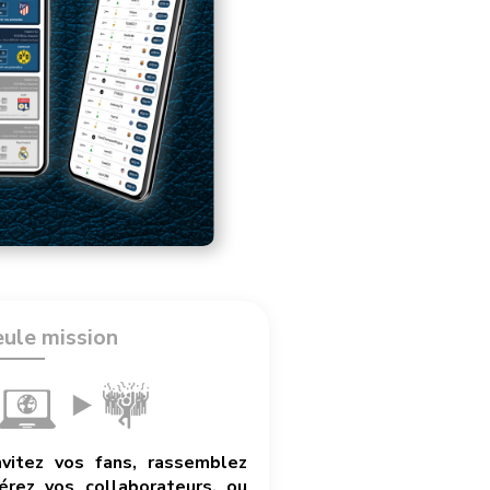
eule mission
nvitez vos fans, rassemblez
rez vos collaborateurs, ou