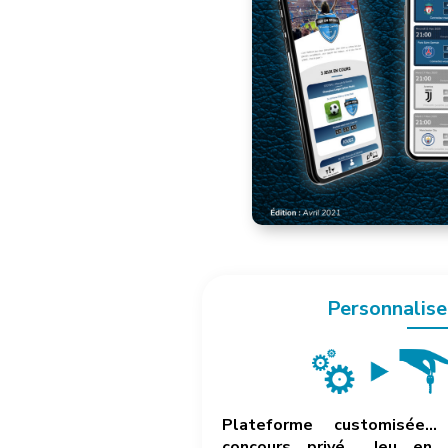
Personnalise
Plateforme customisée… 
concours privé… Jeu en