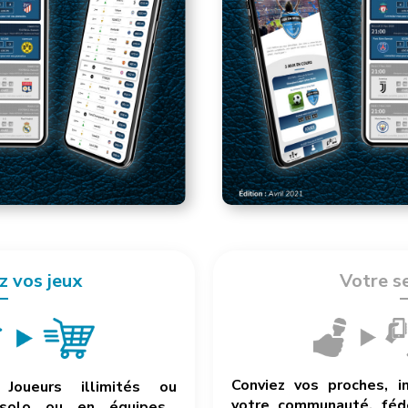
z vos jeux
Votre s
Conviez vos proches, i
Joueurs illimités ou
votre communauté, fédé
 solo ou en équipes…