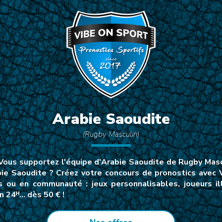
Arabie Saoudite
(Rugby Masculin)
ous supportez l'équipe d'Arabie Saoudite de Rugby Mascu
bie Saoudite ? Créez votre concours de pronostics avec 
s ou en communauté : jeux personnalisables, joueurs il
n 24ᴴ… dès 50 € !