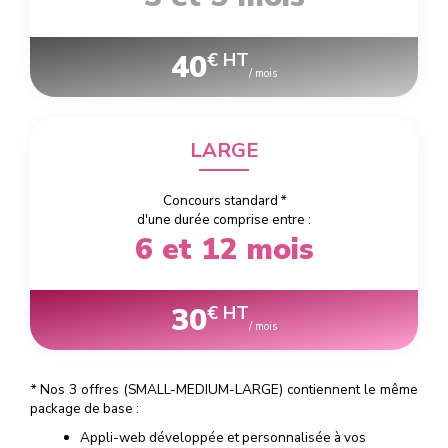
40
€ HT
/ mois
LARGE
Concours standard
*
d'une durée comprise entre :
6 et 12 mois
30
€ HT
/ mois
*
Nos 3 offres (SMALL-MEDIUM-LARGE) contiennent le même
package de base :
Appli-web développée et personnalisée à vos