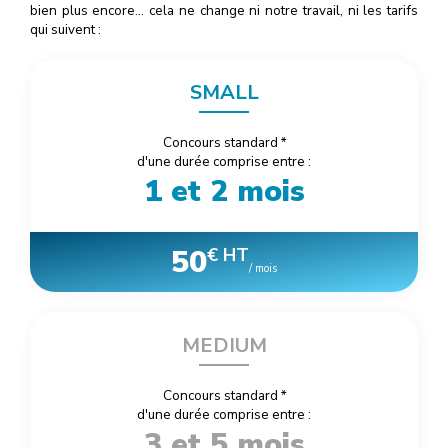
bien plus encore… cela ne change ni notre travail, ni les tarifs
qui suivent :
SMALL
Concours standard
*
d'une durée comprise entre :
1 et 2 mois
50
€ HT
/ mois
MEDIUM
Concours standard
*
d'une durée comprise entre :
3 et 5 mois