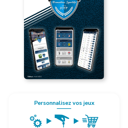
Personnalisez vos jeux