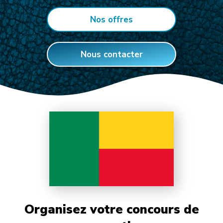
Nos offres
Nous contacter
Organisez votre concours de