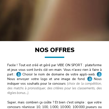
NOS OFFRES
Facile ! Tout est créé et géré par VIBE ON SPORT : plateforme
et jeux vous sont livrés clé-en-main. Vous n'avez rien à faire à
part :
1
Choisir le nom de domaine de votre appli-web.
2
Nous envoyer votre logo et une image de fond.
3
Nous
indiquer vos souhaits pour le concours
(choix de la compétition,
des matchs à pronostiquer, des critères pour les classements, des
règles bonus…)
.
Super, mais combien ça coûte ? Et bien c'est simple : que votre
concours réunisse 10, 100, 1
000
, 10
000
, 100
000
joueurs ou