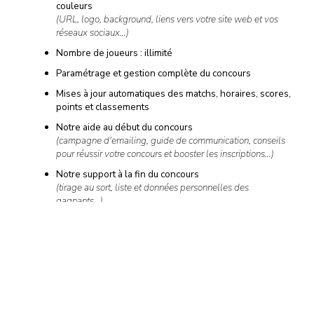
couleurs
(URL, logo, background, liens vers votre site web et vos
réseaux sociaux…)
Nombre de joueurs : illimité
Paramétrage et gestion complète du concours
Mises à jour automatiques des matchs, horaires, scores,
points et classements
Notre aide au début du concours
(campagne d'emailing, guide de communication, conseils
pour réussir votre concours et booster les inscriptions…)
Notre support à la fin du concours
(tirage au sort, liste et données personnelles des
gagnants…)
Et si cela ne suffit pas, de nombreuses options sont disponibles
à la carte…