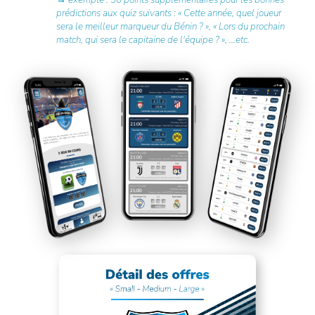
prédictions aux quiz suivants : « Cette année, quel joueur
sera le meilleur marqueur du Bénin ? », « Lors du prochain
match, qui sera le capitaine de l'équipe ? », …etc.