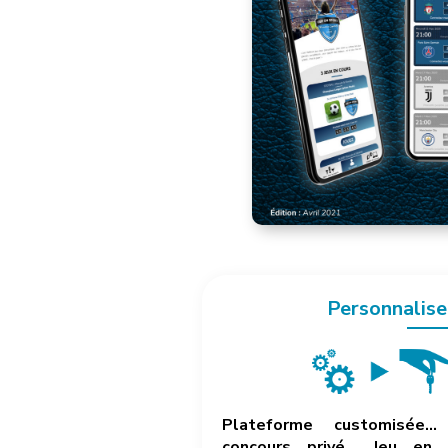
Personnalise
Plateforme customisée… 
concours privé… Jeu en