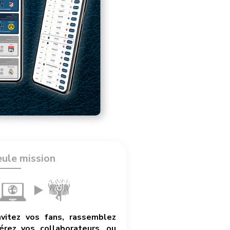
eule mission
nvitez vos fans, rassemblez
rez vos collaborateurs, ou