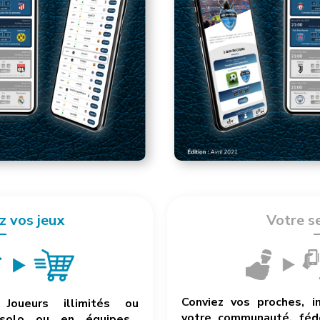
z vos jeux
Votre s
Conviez vos proches, i
Joueurs illimités ou
votre communauté, fédé
 solo ou en équipes…