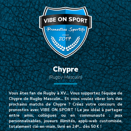
Chypre
(Rugby Masculin)
Vous êtes fan de Rugby à XV… Vous supportez l'équipe de
Chypre de Rugby Masculin… Et vous voulez vibrer lors des
prochains matchs de Chypre ? Créez votre concours de
pronostics avec VIBE ON SPORT ! Le jeu idéal à partager
entre amis, collègues ou en communauté : jeux
personnalisables, joueurs illimités, appli-web customisée,
totalement clé-en-main, livré en 24ᴴ… dès 50 € !