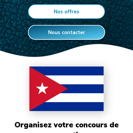
Nos offres
Nous contacter
Organisez votre concours de