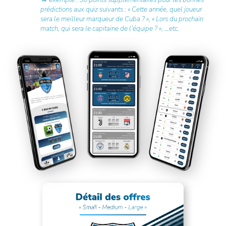
prédictions aux quiz suivants : « Cette année, quel joueur
sera le meilleur marqueur de Cuba ? », « Lors du prochain
match, qui sera le capitaine de l'équipe ? », …etc.