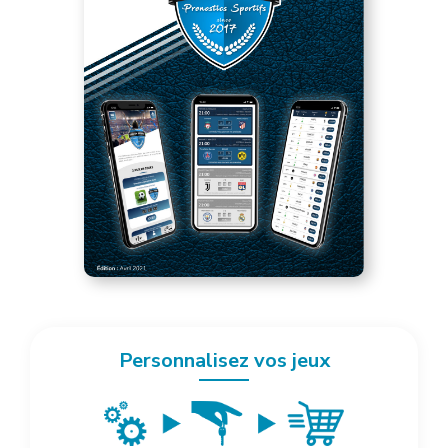
Personnalisez vos jeux