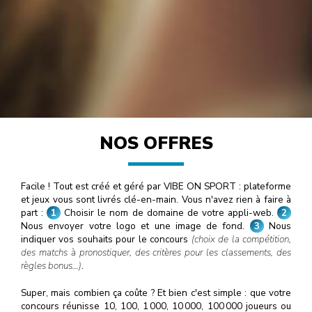
NOS OFFRES
Facile ! Tout est créé et géré par VIBE ON SPORT : plateforme
et jeux vous sont livrés clé-en-main. Vous n'avez rien à faire à
part :
1
Choisir le nom de domaine de votre appli-web.
2
Nous envoyer votre logo et une image de fond.
3
Nous
indiquer vos souhaits pour le concours
(choix de la compétition,
des matchs à pronostiquer, des critères pour les classements, des
règles bonus…)
.
Super, mais combien ça coûte ? Et bien c'est simple : que votre
concours réunisse 10, 100, 1
000
, 10
000
, 100
000
joueurs ou