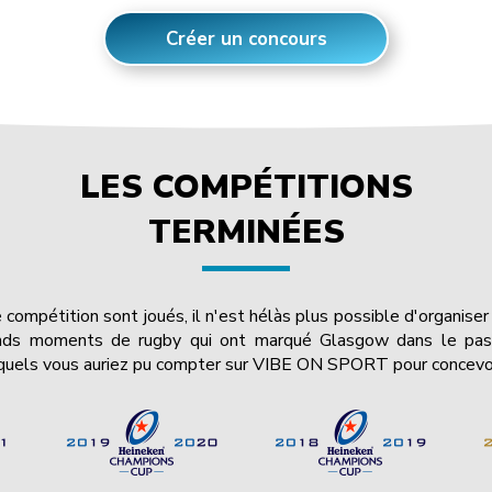
Créer un concours
LES COMPÉTITIONS
TERMINÉES
ompétition sont joués, il n'est hélàs plus possible d'organiser d
ands moments de rugby qui ont marqué Glasgow dans le pas
quels vous auriez pu compter sur VIBE ON SPORT pour concevoir