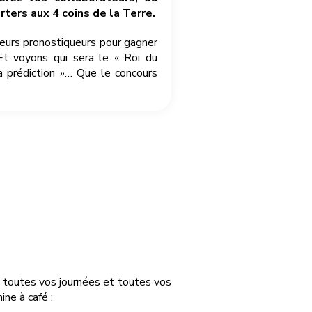
ters aux 4 coins de la Terre.
leurs pronostiqueurs pour gagner
Et voyons qui sera le « Roi du
a prédiction »… Que le concours
r toutes vos journées et toutes vos
ne à café :