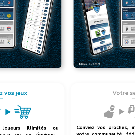
z vos jeux
Votre s
Conviez vos proches, i
Joueurs illimités ou
votre communauté, fédé
 solo ou en équipes…