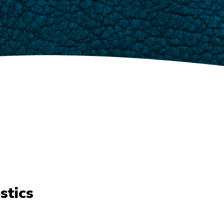
stics