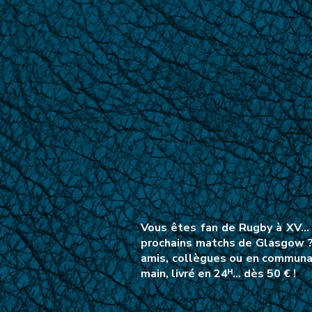
Vous êtes fan de Rugby à XV… 
prochains matchs de Glasgow ? 
amis, collègues ou en communau
main, livré en 24ᴴ… dès 50 € !