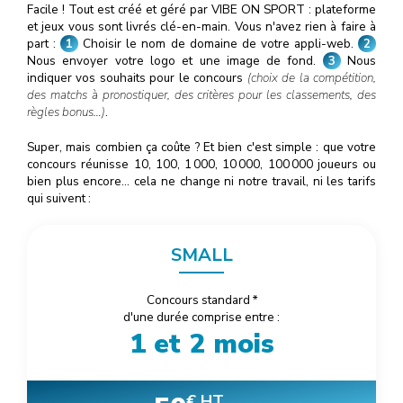
Facile ! Tout est créé et géré par VIBE ON SPORT : plateforme
et jeux vous sont livrés clé-en-main. Vous n'avez rien à faire à
part :
1
Choisir le nom de domaine de votre appli-web.
2
Nous envoyer votre logo et une image de fond.
3
Nous
indiquer vos souhaits pour le concours
(choix de la compétition,
des matchs à pronostiquer, des critères pour les classements, des
règles bonus…)
.
Super, mais combien ça coûte ? Et bien c'est simple : que votre
concours réunisse 10, 100, 1
000
, 10
000
, 100
000
joueurs ou
bien plus encore… cela ne change ni notre travail, ni les tarifs
qui suivent :
SMALL
Concours standard
*
d'une durée comprise entre :
1 et 2 mois
€ HT