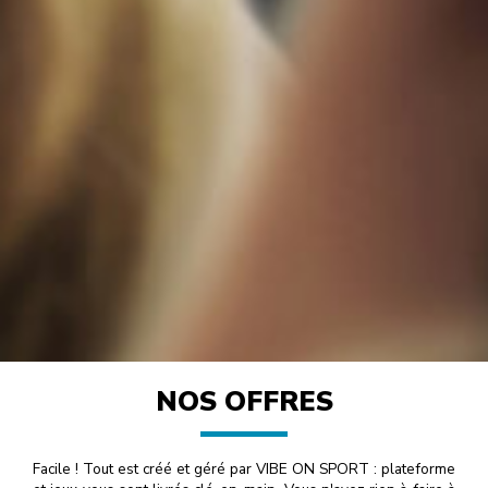
NOS OFFRES
Facile ! Tout est créé et géré par VIBE ON SPORT : plateforme