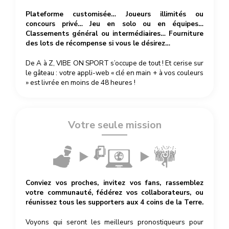
Plateforme customisée… Joueurs illimités ou
concours privé… Jeu en solo ou en équipes…
Classements général ou intermédiaires… Fourniture
des lots de récompense si vous le désirez…
De A à Z, VIBE ON SPORT s’occupe de tout ! Et cerise sur
le gâteau : votre appli-web « clé en main + à vos couleurs
» est livrée en moins de 48 heures !
Votre seule mission
Conviez vos proches, invitez vos fans, rassemblez
votre communauté, fédérez vos collaborateurs, ou
réunissez tous les supporters aux 4 coins de la Terre.
Voyons qui seront les meilleurs pronostiqueurs pour