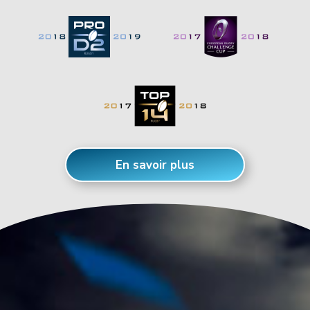
En savoir plus