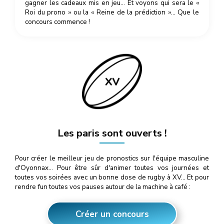
gagner les cadeaux mis en jeu… Et voyons qui sera le «
Roi du prono » ou la « Reine de la prédiction »… Que le
concours commence !
Les paris sont ouverts !
Pour créer le meilleur jeu de pronostics sur l'équipe masculine
d'Oyonnax… Pour être sûr d'animer toutes vos journées et
toutes vos soirées avec un bonne dose de rugby à XV… Et pour
rendre fun toutes vos pauses autour de la machine à café :
Créer un concours