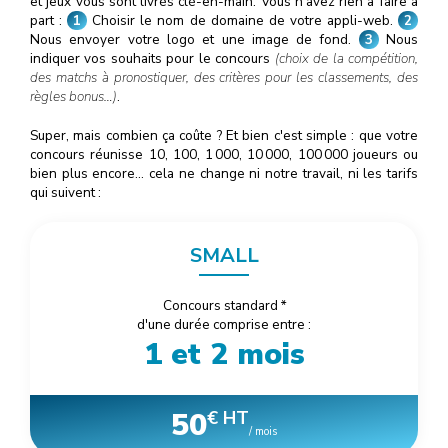
et jeux vous sont livrés clé-en-main. Vous n'avez rien à faire à
part :
1
Choisir le nom de domaine de votre appli-web.
2
Nous envoyer votre logo et une image de fond.
3
Nous
indiquer vos souhaits pour le concours
(choix de la compétition,
des matchs à pronostiquer, des critères pour les classements, des
règles bonus…)
.
Super, mais combien ça coûte ? Et bien c'est simple : que votre
concours réunisse 10, 100, 1
000
, 10
000
, 100
000
joueurs ou
bien plus encore… cela ne change ni notre travail, ni les tarifs
qui suivent :
SMALL
Concours standard
*
d'une durée comprise entre :
1 et 2 mois
50
€ HT
/ mois