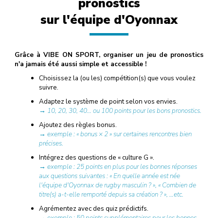
pronostics
sur l'équipe d'Oyonnax
Grâce à VIBE ON SPORT, organiser un jeu de pronostics
n'a jamais été aussi simple et accessible !
Choisissez la (ou les) compétition(s) que vous voulez
suivre.
Adaptez le système de point selon vos envies.
→ 10, 20, 30, 40… ou 100 points pour les bons pronostics.
Ajoutez des règles bonus.
→ exemple : « bonus × 2 » sur certaines rencontres bien
précises.
Intégrez des questions de « culture G ».
→ exemple : 25 points en plus pour les bonnes réponses
aux questions suivantes : « En quelle année est née
l'équipe d'Oyonnax de rugby masculin ? », « Combien de
titre(s) a-t-elle remporté depuis sa création ? », …etc.
Agrémentez avec des quiz prédictifs.
→ exemple : 50 points supplémentaires pour les bonnes