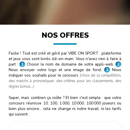
NOS OFFRES
Facile ! Tout est créé et géré par VIBE ON SPORT : plateforme
et jeux vous sont livrés clé-en-main. Vous n'avez rien à faire à
part :
1
Choisir le nom de domaine de votre appli-web.
2
Nous envoyer votre logo et une image de fond.
3
Nous
indiquer vos souhaits pour le concours
(choix de la compétition,
des matchs à pronostiquer, des critères pour les classements, des
règles bonus…)
.
Super, mais combien ça coûte ? Et bien c'est simple : que votre
concours réunisse 10, 100, 1
000
, 10
000
, 100
000
joueurs ou
bien plus encore… cela ne change ni notre travail, ni les tarifs
qui suivent :