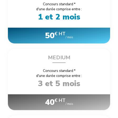
Concours standard
*
d'une durée comprise entre :
1 et 2 mois
50
€ HT
/ mois
MEDIUM
Concours standard
*
d'une durée comprise entre :
3 et 5 mois
40
€ HT
/ mois