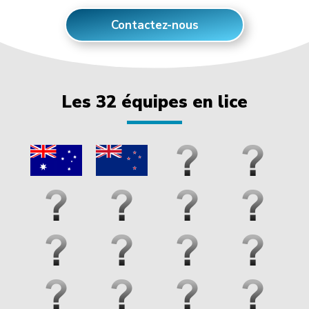
Contactez-nous
Les 32 équipes en lice