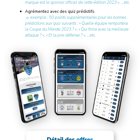
marque est le sponsor officiel de cette édition 2023 », …etc.
Agrémentez avec des quiz prédictifs.
→ exemple : 50 points supplémentaires pour les bonnes
prédictions aux quiz suivants : « Quelle équipe remportera
la Coupe du Monde 2023 ? », « Qui finira avec la meilleure
attaque ? », « Et la pire défense ? », …etc.