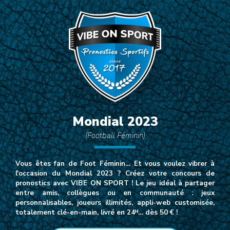
Mondial 2023
(Football Féminin)
Vous êtes fan de Foot Féminin… Et vous voulez vibrer à
l'occasion du Mondial 2023 ? Créez votre concours de
pronostics avec VIBE ON SPORT ! Le jeu idéal à partager
entre amis, collègues ou en communauté : jeux
personnalisables, joueurs illimités, appli-web customisée,
totalement clé-en-main, livré en 24ᴴ… dès 50 € !