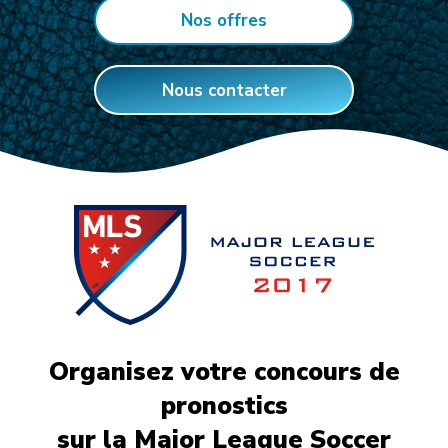
Nos offres
Nous contacter
Organisez votre concours de
pronostics
sur la Major League Soccer