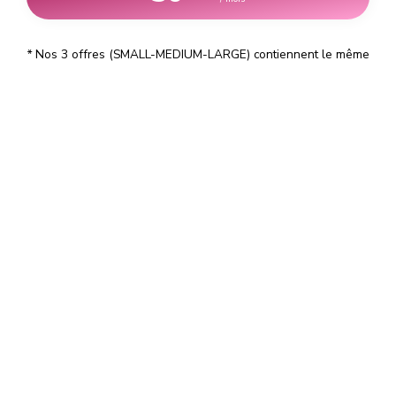
*
Nos 3 offres (SMALL-MEDIUM-LARGE) contiennent le même
package de base :
Appli-web développée et personnalisée à vos
couleurs
(URL, logo, background, liens vers votre site web et vos
réseaux sociaux…)
Nombre de joueurs : illimité
Paramétrage et gestion complète du concours
Mises à jour automatiques des matchs, horaires, scores,
points et classements
Notre aide au début du concours
(campagne d'emailing, guide de communication, conseils
pour réussir votre concours et booster les inscriptions…)
Notre support à la fin du concours
(tirage au sort, liste et données personnelles des
gagnants…)
Et si cela ne suffit pas, de nombreuses options sont disponibles