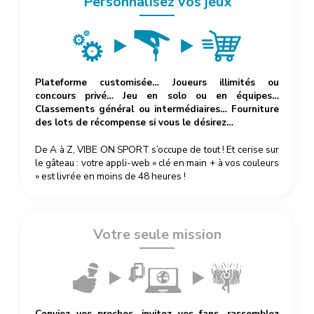
Personnalisez vos jeux
Plateforme customisée… Joueurs illimités ou
concours privé… Jeu en solo ou en équipes…
Classements général ou intermédiaires… Fourniture
des lots de récompense si vous le désirez…
De A à Z, VIBE ON SPORT s’occupe de tout ! Et cerise sur
le gâteau : votre appli-web « clé en main + à vos couleurs
» est livrée en moins de 48 heures !
Votre seule mission
Conviez vos proches, invitez vos fans, rassemblez