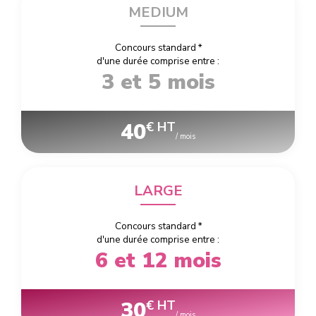
MEDIUM
Concours standard
*
d'une durée comprise entre :
3 et 5 mois
40
€ HT
/ mois
LARGE
Concours standard
*
d'une durée comprise entre :
6 et 12 mois
30
€ HT
/ mois