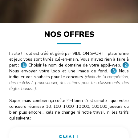
NOS OFFRES
Facile ! Tout est créé et géré par VIBE ON SPORT : plateforme
et jeux vous sont livrés clé-en-main. Vous n'avez rien à faire à
part :
1
Choisir le nom de domaine de votre appli-web.
2
Nous envoyer votre logo et une image de fond.
3
Nous
indiquer vos souhaits pour le concours
(choix de la compétition,
des matchs à pronostiquer, des critères pour les classements, des
règles bonus…)
.
Super, mais combien ça coûte ? Et bien c'est simple : que votre
concours réunisse 10, 100, 1
000
, 10
000
, 100
000
joueurs ou
bien plus encore… cela ne change ni notre travail, ni les tarifs
qui suivent :
SMALL