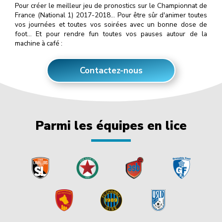
Pour créer le meilleur jeu de pronostics sur le Championnat de
France (National 1) 2017-2018… Pour être sûr d'animer toutes
vos journées et toutes vos soirées avec un bonne dose de
foot… Et pour rendre fun toutes vos pauses autour de la
machine à café :
Contactez-nous
Parmi les équipes en lice