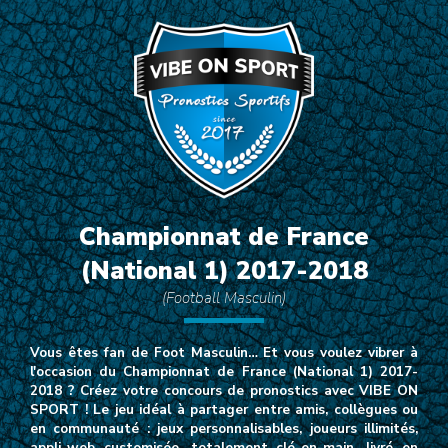
Championnat de France
(National 1) 2017-2018
(Football Masculin)
Vous êtes fan de Foot Masculin… Et vous voulez vibrer à
l'occasion du Championnat de France (National 1) 2017-
2018 ? Créez votre concours de pronostics avec VIBE ON
SPORT ! Le jeu idéal à partager entre amis, collègues ou
en communauté : jeux personnalisables, joueurs illimités,
appli-web customisée, totalement clé-en-main, livré en