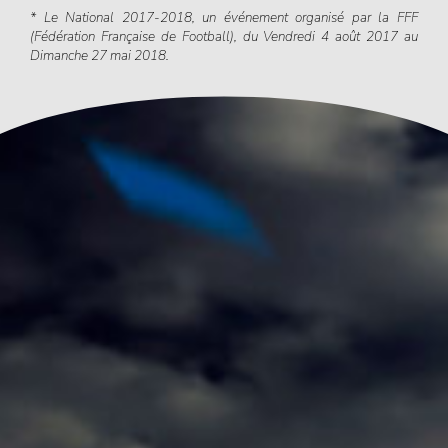
* Le National 2017-2018, un événement organisé par la FFF
(Fédération Française de Football), du
Vendredi 4 août 2017
au
Dimanche 27 mai 2018
.