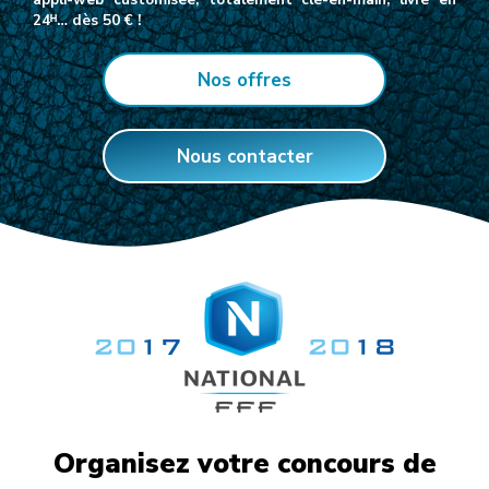
24ᴴ… dès 50 € !
Nos offres
Nous contacter
Organisez votre concours de