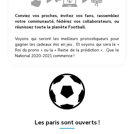
Conviez vos proches, invitez vos fans, rassemblez
votre communauté, fédérez vos collaborateurs, ou
réunissez toute la planète Football.
Voyons qui seront les meilleurs pronostiqueurs pour
gagner les cadeaux mis en jeu… Et voyons qui sera le «
Roi du prono » ou la « Reine de la prédiction »… Que le
National 2020-2021 commence !
Les paris sont ouverts !