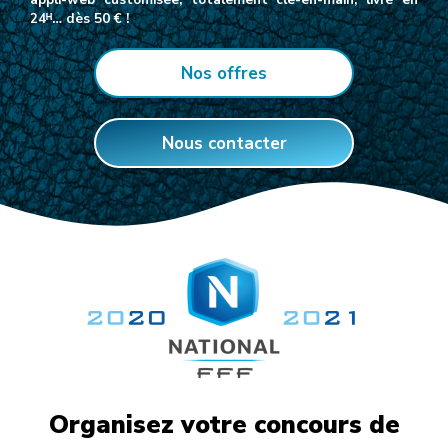
24ᴴ… dès 50 € !
Nos offres
Nous contacter
Organisez votre concours de