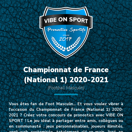
Championnat de France
(National 1) 2020-2021
(Football Masculin)
Vous êtes fan de Foot Masculin… Et vous voulez vibrer à
l'occasion du Championnat de France (National 1) 2020-
2021 ? Créez votre concours de pronostics avec VIBE ON
SPORT ! Le jeu idéal à partager entre amis, collègues ou
en communauté : jeux personnalisables, joueurs illimités,
appli-web customisée, totalement clé-en-main, livré en