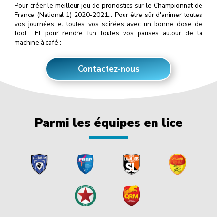
Pour créer le meilleur jeu de pronostics sur le Championnat de
France (National 1) 2020-2021… Pour être sûr d'animer toutes
vos journées et toutes vos soirées avec un bonne dose de
foot… Et pour rendre fun toutes vos pauses autour de la
machine à café :
Contactez-nous
Parmi les équipes en lice