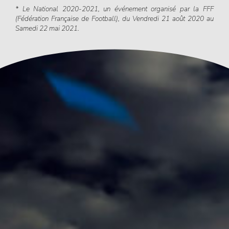
* Le National 2020-2021, un événement organisé par la FFF
(Fédération Française de Football), du
Vendredi 21 août 2020
au
Samedi 22 mai 2021
.