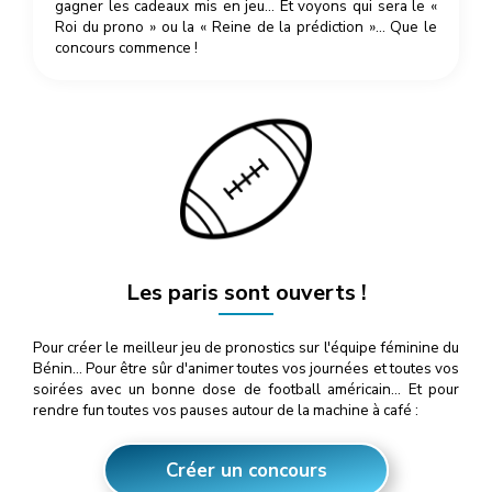
gagner les cadeaux mis en jeu… Et voyons qui sera le «
Roi du prono » ou la « Reine de la prédiction »… Que le
concours commence !
Les paris sont ouverts !
Pour créer le meilleur jeu de pronostics sur l'équipe féminine du
Bénin… Pour être sûr d'animer toutes vos journées et toutes vos
soirées avec un bonne dose de football américain… Et pour
rendre fun toutes vos pauses autour de la machine à café :
Créer un concours