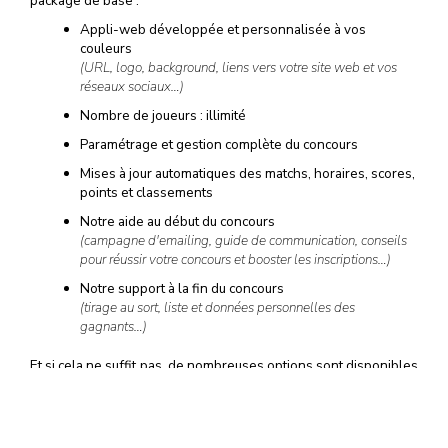
package de base :
Appli-web développée et personnalisée à vos
couleurs
(URL, logo, background, liens vers votre site web et vos
réseaux sociaux…)
Nombre de joueurs : illimité
Paramétrage et gestion complète du concours
Mises à jour automatiques des matchs, horaires, scores,
points et classements
Notre aide au début du concours
(campagne d'emailing, guide de communication, conseils
pour réussir votre concours et booster les inscriptions…)
Notre support à la fin du concours
(tirage au sort, liste et données personnelles des
gagnants…)
Et si cela ne suffit pas, de nombreuses options sont disponibles
à la carte…