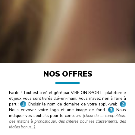
NOS OFFRES
Facile ! Tout est créé et géré par VIBE ON SPORT : plateforme
et jeux vous sont livrés clé-en-main. Vous n'avez rien à faire à
part :
1
Choisir le nom de domaine de votre appli-web.
2
Nous envoyer votre logo et une image de fond.
3
Nous
indiquer vos souhaits pour le concours
(choix de la compétition,
des matchs à pronostiquer, des critères pour les classements, des
règles bonus…)
.