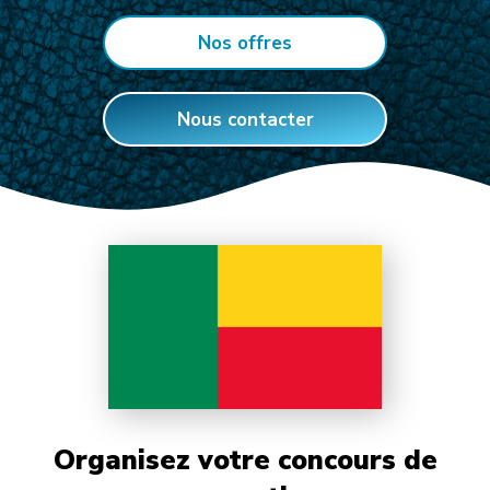
Nos offres
Nous contacter
Organisez votre concours de