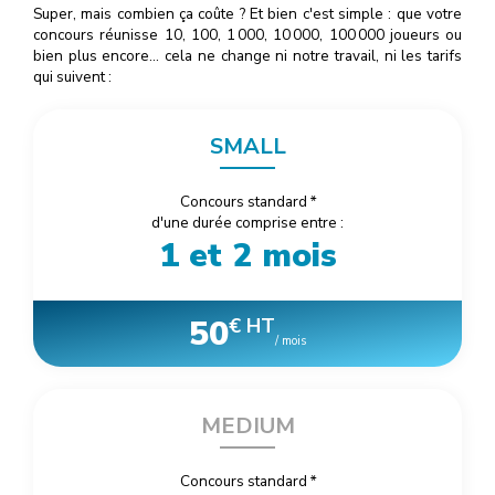
Super, mais combien ça coûte ? Et bien c'est simple : que votre
concours réunisse 10, 100, 1
000
, 10
000
, 100
000
joueurs ou
bien plus encore… cela ne change ni notre travail, ni les tarifs
qui suivent :
SMALL
Concours standard
*
d'une durée comprise entre :
1 et 2 mois
50
€ HT
/ mois
MEDIUM
Concours standard
*