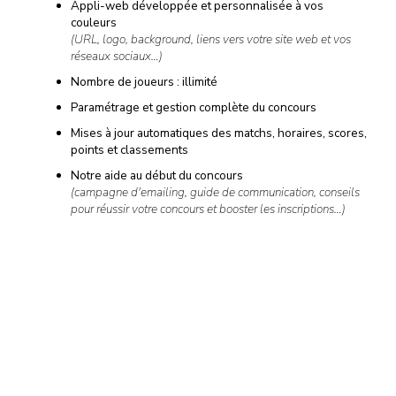
Appli-web développée et personnalisée à vos
couleurs
(URL, logo, background, liens vers votre site web et vos
réseaux sociaux…)
Nombre de joueurs : illimité
Paramétrage et gestion complète du concours
Mises à jour automatiques des matchs, horaires, scores,
points et classements
Notre aide au début du concours
(campagne d'emailing, guide de communication, conseils
pour réussir votre concours et booster les inscriptions…)
Notre support à la fin du concours
(tirage au sort, liste et données personnelles des
gagnants…)
Et si cela ne suffit pas, de nombreuses options sont disponibles
à la carte…