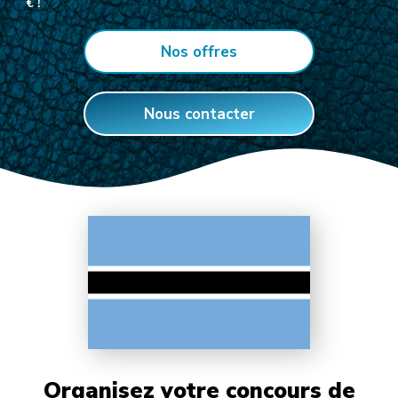
€ !
Nos offres
Nous contacter
Organisez votre concours de