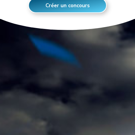
Créer un concours