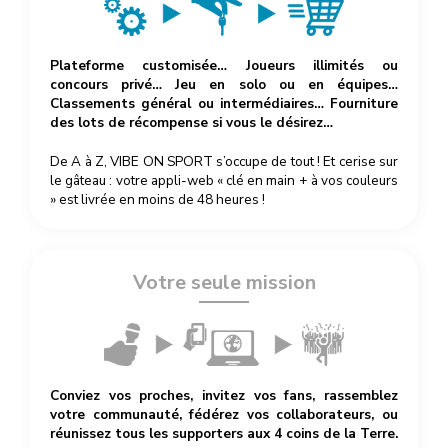
Plateforme customisée… Joueurs illimités ou
concours privé… Jeu en solo ou en équipes…
Classements général ou intermédiaires… Fourniture
des lots de récompense si vous le désirez…
De A à Z, VIBE ON SPORT s’occupe de tout ! Et cerise sur
le gâteau : votre appli-web « clé en main + à vos couleurs
» est livrée en moins de 48 heures !
Votre seule mission
Conviez vos proches, invitez vos fans, rassemblez
votre communauté, fédérez vos collaborateurs, ou
réunissez tous les supporters aux 4 coins de la Terre.