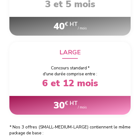
3 et 5 mois
40
€ HT
/ mois
LARGE
Concours standard
*
d'une durée comprise entre :
6 et 12 mois
30
€ HT
/ mois
*
Nos 3 offres (SMALL-MEDIUM-LARGE) contiennent le même
package de base :