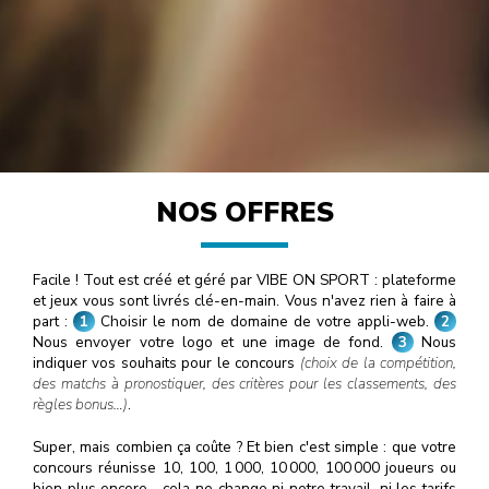
NOS OFFRES
Facile ! Tout est créé et géré par VIBE ON SPORT : plateforme
et jeux vous sont livrés clé-en-main. Vous n'avez rien à faire à
part :
1
Choisir le nom de domaine de votre appli-web.
2
Nous envoyer votre logo et une image de fond.
3
Nous
indiquer vos souhaits pour le concours
(choix de la compétition,
des matchs à pronostiquer, des critères pour les classements, des
règles bonus…)
.
Super, mais combien ça coûte ? Et bien c'est simple : que votre
concours réunisse 10, 100, 1
000
, 10
000
, 100
000
joueurs ou
bien plus encore… cela ne change ni notre travail, ni les tarifs