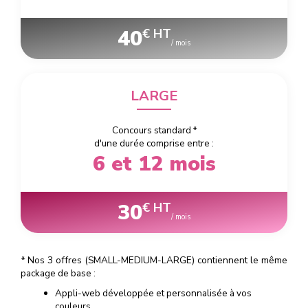
40
€ HT
/ mois
LARGE
Concours standard
*
d'une durée comprise entre :
6 et 12 mois
30
€ HT
/ mois
*
Nos 3 offres (SMALL-MEDIUM-LARGE) contiennent le même
package de base :
Appli-web développée et personnalisée à vos
couleurs