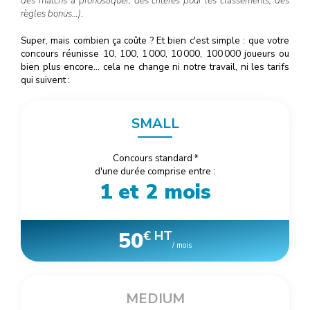
des matchs à pronostiquer, des critères pour les classements, des
règles bonus…)
.
Super, mais combien ça coûte ? Et bien c'est simple : que votre
concours réunisse 10, 100, 1
000
, 10
000
, 100
000
joueurs ou
bien plus encore… cela ne change ni notre travail, ni les tarifs
qui suivent :
SMALL
Concours standard
*
d'une durée comprise entre :
1 et 2 mois
50
€ HT
/ mois
MEDIUM