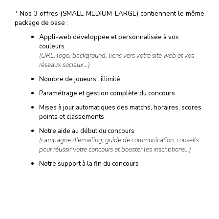
*
Nos 3 offres (SMALL-MEDIUM-LARGE) contiennent le même
package de base :
Appli-web développée et personnalisée à vos
couleurs
(URL, logo, background, liens vers votre site web et vos
réseaux sociaux…)
Nombre de joueurs : illimité
Paramétrage et gestion complète du concours
Mises à jour automatiques des matchs, horaires, scores,
points et classements
Notre aide au début du concours
(campagne d'emailing, guide de communication, conseils
pour réussir votre concours et booster les inscriptions…)
Notre support à la fin du concours
(tirage au sort, liste et données personnelles des
gagnants…)
Et si cela ne suffit pas, de nombreuses options sont disponibles
à la carte…