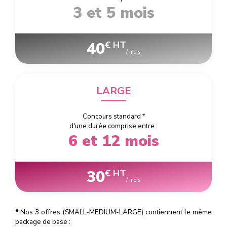
3 et 5 mois
40
€ HT
/ mois
LARGE
Concours standard
*
d'une durée comprise entre :
6 et 12 mois
30
€ HT
/ mois
*
Nos 3 offres (SMALL-MEDIUM-LARGE) contiennent le même
package de base :