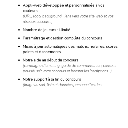
Appli-web développée et personnalisée à vos
couleurs
(URL, logo, background, liens vers votre site web et vos
réseaux sociaux…)
Nombre de joueurs : illimité
Paramétrage et gestion complète du concours
Mises à jour automatiques des matchs, horaires, scores,
points et classements
Notre aide au début du concours
(campagne d'emailing, guide de communication, conseils
pour réussir votre concours et booster les inscriptions…)
Notre support à la fin du concours
(tirage au sort, liste et données personnelles des
gagnants…)
Et si cela ne suffit pas, de nombreuses options sont disponibles
à la carte…