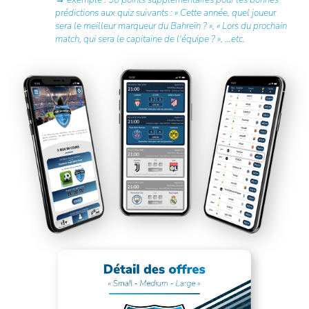
prédictions aux quiz suivants : « Cette année, quel joueur
sera le meilleur marqueur du Bahreïn ? », « Lors du prochain
match, qui sera le capitaine de l'équipe ? », …etc.