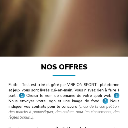
NOS OFFRES
Facile ! Tout est créé et géré par VIBE ON SPORT : plateforme
et jeux vous sont livrés clé-en-main. Vous n'avez rien à faire à
part :
1
Choisir le nom de domaine de votre appli-web.
2
Nous envoyer votre logo et une image de fond.
3
Nous
indiquer vos souhaits pour le concours
(choix de la compétition,
des matchs à pronostiquer, des critères pour les classements, des
règles bonus…)
.