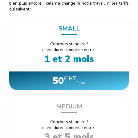
bien plus encore… cela ne change ni notre travail, ni les tarifs
qui suivent :
SMALL
Concours standard
*
d'une durée comprise entre :
1 et 2 mois
50
€ HT
/ mois
MEDIUM
Concours standard
*
d'une durée comprise entre :
3 et 5 mois