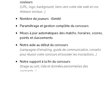
couleurs
(URL, logo, background, liens vers votre site web et vos
réseaux sociaux…)
Nombre de joueurs : illimité
Paramétrage et gestion complète du concours
Mises à jour automatiques des matchs, horaires, scores,
points et classements
Notre aide au début du concours
(campagne d'emailing, guide de communication, conseils
pour réussir votre concours et booster les inscriptions…)
Notre support à la fin du concours
(tirage au sort, liste et données personnelles des
gagnants…)
Et si cela ne suffit pas, de nombreuses options sont disponibles
à la carte…