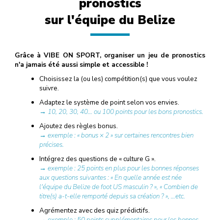
pronostics
sur l'équipe du Belize
Grâce à VIBE ON SPORT, organiser un jeu de pronostics
n'a jamais été aussi simple et accessible !
Choisissez la (ou les) compétition(s) que vous voulez
suivre.
Adaptez le système de point selon vos envies.
→ 10, 20, 30, 40… ou 100 points pour les bons pronostics.
Ajoutez des règles bonus.
→ exemple : « bonus × 2 » sur certaines rencontres bien
précises.
Intégrez des questions de « culture G ».
→ exemple : 25 points en plus pour les bonnes réponses
aux questions suivantes : « En quelle année est née
l'équipe du Belize de foot US masculin ? », « Combien de
titre(s) a-t-elle remporté depuis sa création ? », …etc.
Agrémentez avec des quiz prédictifs.
→ exemple : 50 points supplémentaires pour les bonnes