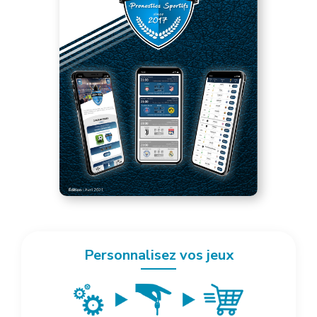
Personnalisez vos jeux