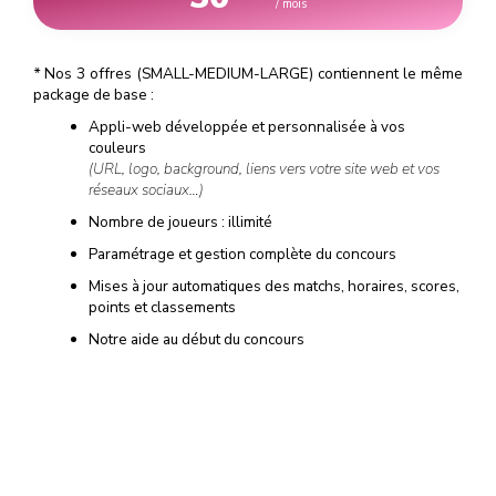
/ mois
*
Nos 3 offres (SMALL-MEDIUM-LARGE) contiennent le même
package de base :
Appli-web développée et personnalisée à vos
couleurs
(URL, logo, background, liens vers votre site web et vos
réseaux sociaux…)
Nombre de joueurs : illimité
Paramétrage et gestion complète du concours
Mises à jour automatiques des matchs, horaires, scores,
points et classements
Notre aide au début du concours
(campagne d'emailing, guide de communication, conseils
pour réussir votre concours et booster les inscriptions…)
Notre support à la fin du concours
(tirage au sort, liste et données personnelles des
gagnants…)