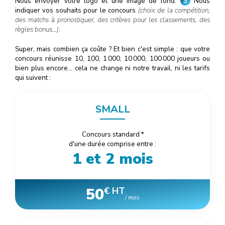
Nous envoyer votre logo et une image de fond.
3
Nous
indiquer vos souhaits pour le concours
(choix de la compétition,
des matchs à pronostiquer, des critères pour les classements, des
règles bonus…)
.
Super, mais combien ça coûte ? Et bien c'est simple : que votre
concours réunisse 10, 100, 1
000
, 10
000
, 100
000
joueurs ou
bien plus encore… cela ne change ni notre travail, ni les tarifs
qui suivent :
SMALL
Concours standard
*
d'une durée comprise entre :
1 et 2 mois
50
€ HT
/ mois