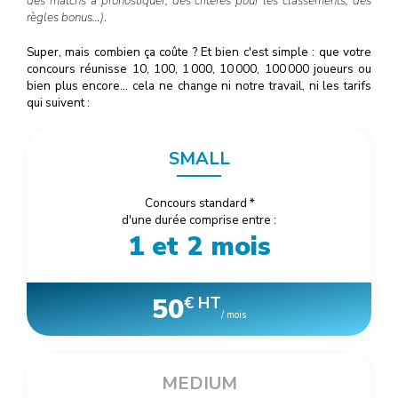
des matchs à pronostiquer, des critères pour les classements, des
règles bonus…)
.
Super, mais combien ça coûte ? Et bien c'est simple : que votre
concours réunisse 10, 100, 1
000
, 10
000
, 100
000
joueurs ou
bien plus encore… cela ne change ni notre travail, ni les tarifs
qui suivent :
SMALL
Concours standard
*
d'une durée comprise entre :
1 et 2 mois
50
€ HT
/ mois
MEDIUM