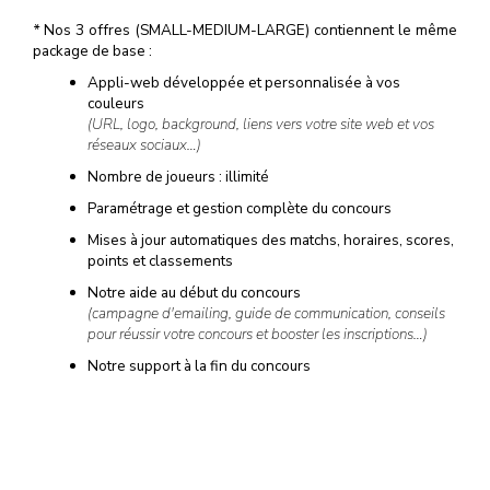
*
Nos 3 offres (SMALL-MEDIUM-LARGE) contiennent le même
package de base :
Appli-web développée et personnalisée à vos
couleurs
(URL, logo, background, liens vers votre site web et vos
réseaux sociaux…)
Nombre de joueurs : illimité
Paramétrage et gestion complète du concours
Mises à jour automatiques des matchs, horaires, scores,
points et classements
Notre aide au début du concours
(campagne d'emailing, guide de communication, conseils
pour réussir votre concours et booster les inscriptions…)
Notre support à la fin du concours
(tirage au sort, liste et données personnelles des
gagnants…)
Et si cela ne suffit pas, de nombreuses options sont disponibles
à la carte…