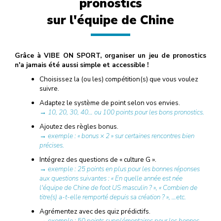
pronostics
sur l'équipe de Chine
Grâce à VIBE ON SPORT, organiser un jeu de pronostics
n'a jamais été aussi simple et accessible !
Choisissez la (ou les) compétition(s) que vous voulez
suivre.
Adaptez le système de point selon vos envies.
→ 10, 20, 30, 40… ou 100 points pour les bons pronostics.
Ajoutez des règles bonus.
→ exemple : « bonus × 2 » sur certaines rencontres bien
précises.
Intégrez des questions de « culture G ».
→ exemple : 25 points en plus pour les bonnes réponses
aux questions suivantes : « En quelle année est née
l'équipe de Chine de foot US masculin ? », « Combien de
titre(s) a-t-elle remporté depuis sa création ? », …etc.
Agrémentez avec des quiz prédictifs.
→ exemple : 50 points supplémentaires pour les bonnes