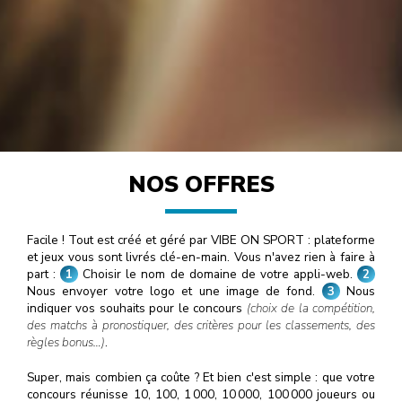
NOS OFFRES
Facile ! Tout est créé et géré par VIBE ON SPORT : plateforme
et jeux vous sont livrés clé-en-main. Vous n'avez rien à faire à
part :
1
Choisir le nom de domaine de votre appli-web.
2
Nous envoyer votre logo et une image de fond.
3
Nous
indiquer vos souhaits pour le concours
(choix de la compétition,
des matchs à pronostiquer, des critères pour les classements, des
règles bonus…)
.
Super, mais combien ça coûte ? Et bien c'est simple : que votre
concours réunisse 10, 100, 1
000
, 10
000
, 100
000
joueurs ou