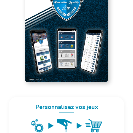
Personnalisez vos jeux