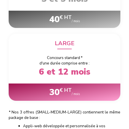
40
€ HT
/ mois
LARGE
Concours standard
*
d'une durée comprise entre :
6 et 12 mois
30
€ HT
/ mois
*
Nos 3 offres (SMALL-MEDIUM-LARGE) contiennent le même
package de base :
Appli-web développée et personnalisée à vos