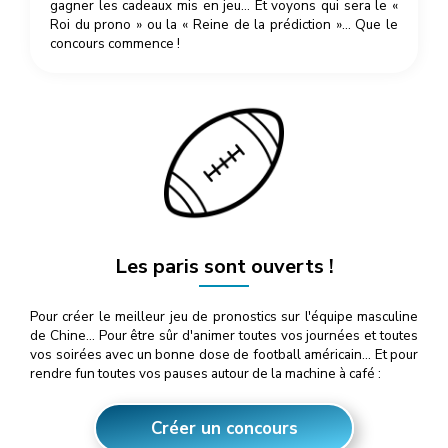
gagner les cadeaux mis en jeu… Et voyons qui sera le «
Roi du prono » ou la « Reine de la prédiction »… Que le
concours commence !
Les paris sont ouverts !
Pour créer le meilleur jeu de pronostics sur l'équipe masculine
de Chine… Pour être sûr d'animer toutes vos journées et toutes
vos soirées avec un bonne dose de football américain… Et pour
rendre fun toutes vos pauses autour de la machine à café :
Créer un concours