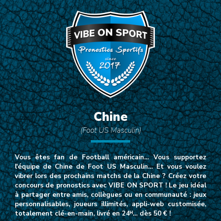
Chine
(Foot US Masculin)
Vous êtes fan de Football américain… Vous supportez
l'équipe de Chine de Foot US Masculin… Et vous voulez
vibrer lors des prochains matchs de la Chine ? Créez votre
concours de pronostics avec VIBE ON SPORT ! Le jeu idéal
à partager entre amis, collègues ou en communauté : jeux
personnalisables, joueurs illimités, appli-web customisée,
totalement clé-en-main, livré en 24ᴴ… dès 50 € !