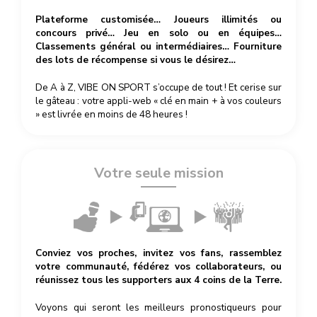
Plateforme customisée… Joueurs illimités ou
concours privé… Jeu en solo ou en équipes…
Classements général ou intermédiaires… Fourniture
des lots de récompense si vous le désirez…
De A à Z, VIBE ON SPORT s’occupe de tout ! Et cerise sur
le gâteau : votre appli-web « clé en main + à vos couleurs
» est livrée en moins de 48 heures !
Votre seule mission
Conviez vos proches, invitez vos fans, rassemblez
votre communauté, fédérez vos collaborateurs, ou
réunissez tous les supporters aux 4 coins de la Terre.
Voyons qui seront les meilleurs pronostiqueurs pour