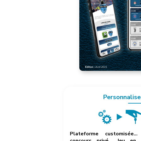
Personnalise
Plateforme customisée… 
concours privé… Jeu en