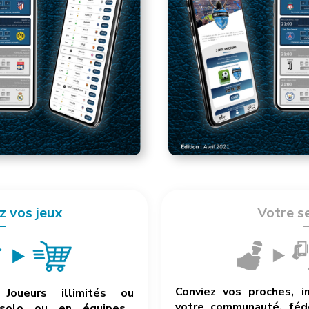
z vos jeux
Votre s
Conviez vos proches, i
Joueurs illimités ou
votre communauté, fédé
 solo ou en équipes…