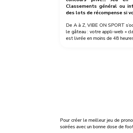
Classements général ou int
des lots de récompense si v
De A à Z, VIBE ON SPORT s’occu
le gâteau : votre appli-web « cl
est livrée en moins de 48 heures
Pour créer le meilleur jeu de pron
soirées avec un bonne dose de foot