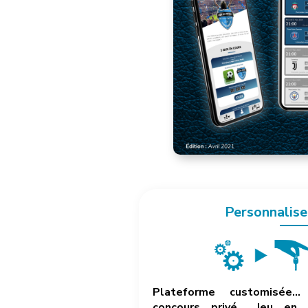
Personnalise
Plateforme customisée… 
concours privé… Jeu en