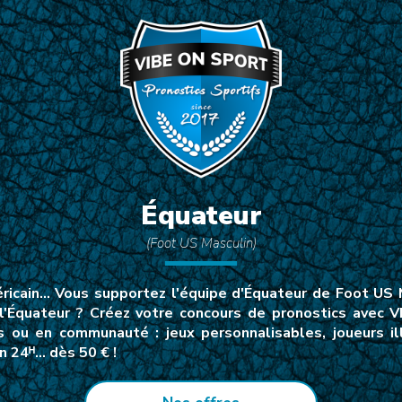
Équateur
(Foot US Masculin)
ricain… Vous supportez l'équipe d'Équateur de Foot US M
l'Équateur ? Créez votre concours de pronostics avec 
s ou en communauté : jeux personnalisables, joueurs il
n 24ᴴ… dès 50 € !