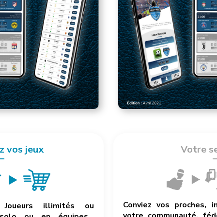
z vos jeux
Votre s
Conviez vos proches, i
Joueurs illimités ou
votre communauté, fédé
 solo ou en équipes…