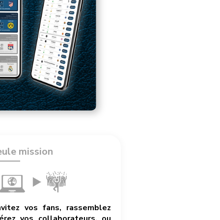
eule mission
nvitez vos fans, rassemblez
rez vos collaborateurs, ou