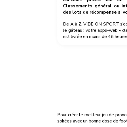
Classements général ou int
des lots de récompense si v
De A à Z, VIBE ON SPORT s’occu
le gâteau : votre appli-web « cl
est livrée en moins de 48 heures
Pour créer le meilleur jeu de pron
soirées avec un bonne dose de foot