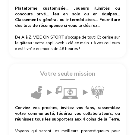
Plateforme customisée… Joueurs illimités ou
concours privé… Jeu en solo ou en équipes…
Classements général ou intermédiaires… Fourniture
des lots de récompense si vous le désirez…
De A à Z, VIBE ON SPORT s’occupe de tout ! Et cerise sur
le gâteau : votre appli-web « clé en main + à vos couleurs
» est livrée en moins de 48 heures !
Votre seule mission
Conviez vos proches, invitez vos fans, rassemblez
votre communauté, fédérez vos collaborateurs, ou
réunissez tous les supporters aux 4 coins de la Terre.
Voyons qui seront les meilleurs pronostiqueurs pour