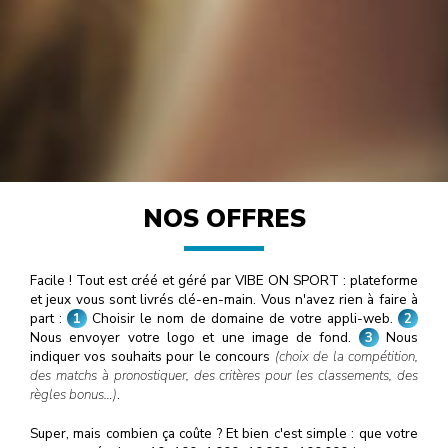
NOS OFFRES
Facile ! Tout est créé et géré par VIBE ON SPORT : plateforme
et jeux vous sont livrés clé-en-main. Vous n'avez rien à faire à
part :
1
Choisir le nom de domaine de votre appli-web.
2
Nous envoyer votre logo et une image de fond.
3
Nous
indiquer vos souhaits pour le concours
(choix de la compétition,
des matchs à pronostiquer, des critères pour les classements, des
règles bonus…)
.
Super, mais combien ça coûte ? Et bien c'est simple : que votre