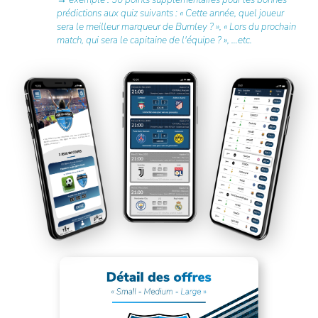
prédictions aux quiz suivants : « Cette année, quel joueur
sera le meilleur marqueur de Burnley ? », « Lors du prochain
match, qui sera le capitaine de l'équipe ? », …etc.