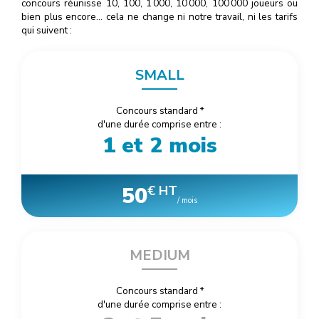
concours réunisse 10, 100, 1
000
, 10
000
, 100
000
joueurs ou
bien plus encore… cela ne change ni notre travail, ni les tarifs
qui suivent :
SMALL
Concours standard
*
d'une durée comprise entre :
1 et 2 mois
50
€ HT
/ mois
MEDIUM
Concours standard
*
d'une durée comprise entre :