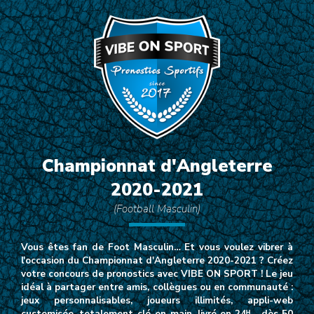
Championnat d'Angleterre
2020-2021
(Football Masculin)
Vous êtes fan de Foot Masculin… Et vous voulez vibrer à
l'occasion du Championnat d'Angleterre 2020-2021 ? Créez
votre concours de pronostics avec VIBE ON SPORT ! Le jeu
idéal à partager entre amis, collègues ou en communauté :
jeux personnalisables, joueurs illimités, appli-web
customisée, totalement clé-en-main, livré en 24ᴴ… dès 50