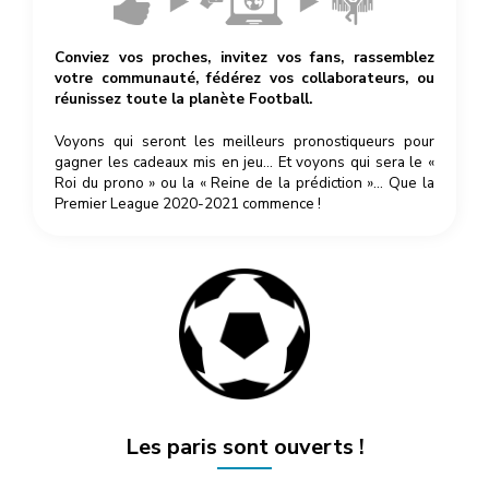
Conviez vos proches, invitez vos fans, rassemblez
votre communauté, fédérez vos collaborateurs, ou
réunissez toute la planète Football.
Voyons qui seront les meilleurs pronostiqueurs pour
gagner les cadeaux mis en jeu… Et voyons qui sera le «
Roi du prono » ou la « Reine de la prédiction »… Que la
Premier League 2020-2021 commence !
Les paris sont ouverts !