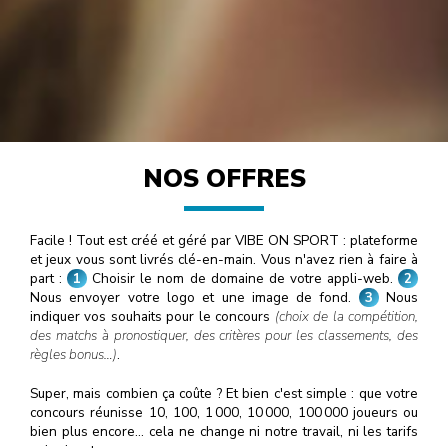
NOS OFFRES
Facile ! Tout est créé et géré par VIBE ON SPORT : plateforme
et jeux vous sont livrés clé-en-main. Vous n'avez rien à faire à
part :
1
Choisir le nom de domaine de votre appli-web.
2
Nous envoyer votre logo et une image de fond.
3
Nous
indiquer vos souhaits pour le concours
(choix de la compétition,
des matchs à pronostiquer, des critères pour les classements, des
règles bonus…)
.
Super, mais combien ça coûte ? Et bien c'est simple : que votre
concours réunisse 10, 100, 1
000
, 10
000
, 100
000
joueurs ou
bien plus encore… cela ne change ni notre travail, ni les tarifs