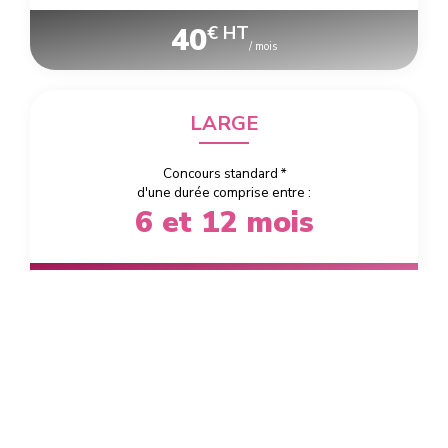
40
€ HT
/ mois
LARGE
Concours standard
*
d'une durée comprise entre :
6 et 12 mois
30
€ HT
/ mois
*
Nos 3 offres (SMALL-MEDIUM-LARGE) contiennent le même
package de base :
Appli-web développée et personnalisée à vos
couleurs